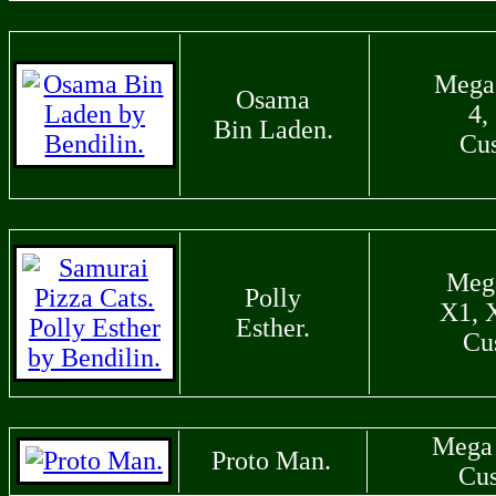
Mega
Osama
4, 
Bin Laden.
Cu
Meg
Polly
X1, 
Esther.
Cu
Mega
Proto Man.
Cu