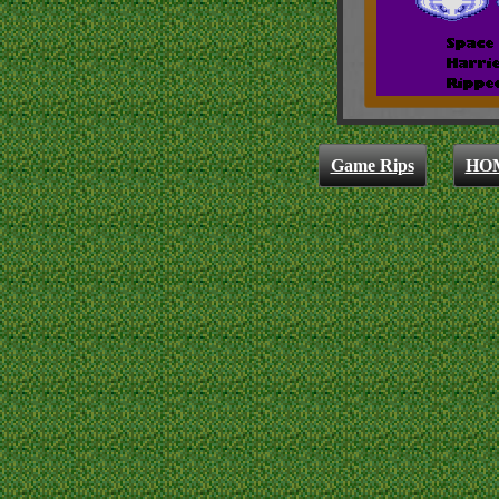
Game Rips
HO